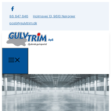
86 647 646
Holmsvej 13, 9610 Nørager
post@gulvtrim.dk