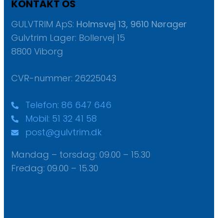
KONTAKT OS
GULVTRIM ApS:
Holmsvej 13, 9610 Nørager
Gulvtrim Lager: Bollervej 15
8800 Viborg
CVR-nummer: 26225043
Telefon: 86 647 646
Mobil: 51 32 41 58
post@gulvtrim.dk
Mandag – torsdag: ​09.00 – 15.30
Fredag: ​09.00 – 15.30