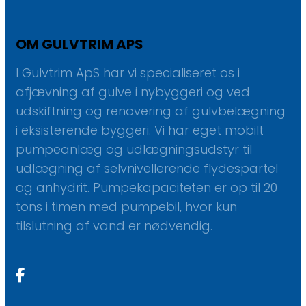
OM GULVTRIM APS
I Gulvtrim ApS har vi specialiseret os i
afjævning af gulve i nybyggeri og ved
udskiftning og renovering af gulvbelægning
i eksisterende byggeri. Vi har eget mobilt
pumpeanlæg og udlægningsudstyr til
udlægning af selvnivellerende flydespartel
og anhydrit. Pumpekapaciteten er op til 20
tons i timen med pumpebil, hvor kun
tilslutning af vand er nødvendig.