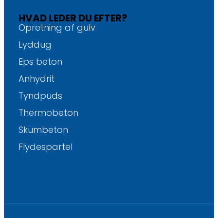
HVAD LEDER DU EFTER?
Opretning af gulv
Lyddug
Eps beton
Anhydrit
Tyndpuds
Thermobeton
Skumbeton
Flydespartel