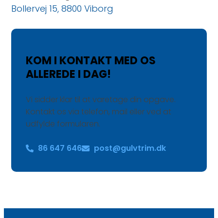
Bollervej 15, 8800 Viborg
KOM I KONTAKT MED OS
ALLEREDE I DAG!
Vi sidder klar til at varetage din opgave.
Kontakt os via telefon, mail eller ved at
udfylde formularen.
86 647 646
post@gulvtrim.dk