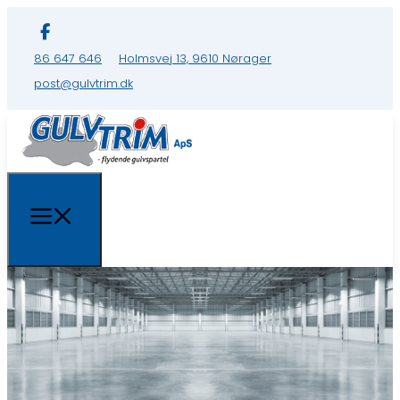
86 647 646
Holmsvej 13, 9610 Nørager
post@gulvtrim.dk