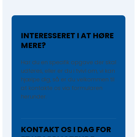
INTERESSERET I AT HØRE
MERE?
Har du en specifik opgave der skal
udføres, eller er du i tvivl om, vi kan
hjælpe dig, så er du velkommen til
at kontakte os via formularen
herunder.
KONTAKT OS I DAG FOR