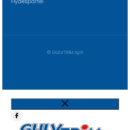
Flydespartel
© GULVTRIM ApS