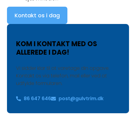
Kontakt os i dag
KOM I KONTAKT MED OS
ALLEREDE I DAG!
Vi sidder klar til at varetage din opgave.
Kontakt os via telefon, mail eller ved at
udfylde formularen.
86 647 646
post@gulvtrim.dk