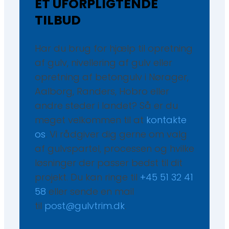
ET UFORPLIGTENDE
TILBUD
Har du brug for hjælp til opretning
af gulv,
nivellering af gulv
eller
opretning af betongulv i Nørager,
Aalborg, Randers, Hobro eller
andre steder i landet? Så er du
meget velkommen til at
kontakte
os
. Vi rådgiver dig gerne om valg
af gulvspartel, processen og hvilke
løsninger der passer bedst til dit
projekt. Du kan ringe til
+45 51 32 41
58
eller sende en mail
til
post@gulvtrim.dk
.